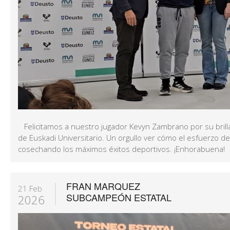
Felicitamos a nuestro jugador Kevyn Zambrano por su brill
de Euskadi Universitario. Un orgullo ver cómo el esfuerzo d
cosechando los máximos éxitos deportivos. ¡Enhorabuena!
FRAN MARQUEZ
21 Feb
SUBCAMPEÓN ESTATAL
2026