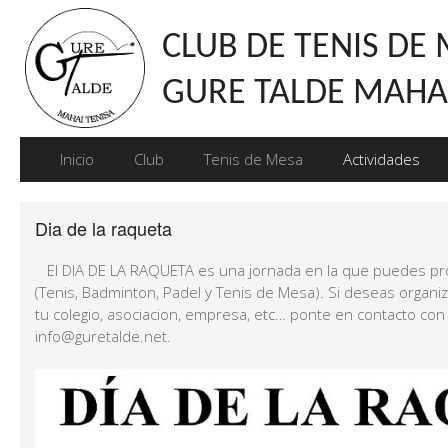
CLUB DE TENIS DE
GURE TALDE MAHAI
Inicio
Club
Tenis de Mesa
Actividades
Dia de la raqueta
El DIA DE LA RAQUETA es una jornada en la que puedes pro
(Tenis, Badminton, Padel y Tenis de Mesa). Si deseas organi
tu colegio, asociacion, empresa, etc… ponte en contacto co
info@guretalde.net.