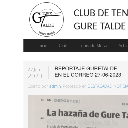
CLUB DE TEN
GURE TALDE
Inicio
Club
Tenis de Mesa
Acti
REPORTAJE GURETALDE
27 Jun
EN EL CORREO 27-06-2023
2023
Escrito por
admin
. Posteado en
DESTACADAS
,
NOTICI