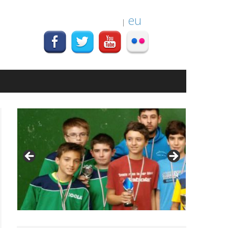
es
eu
|