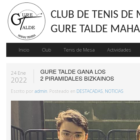
CLUB DE TENIS DE
GURE TALDE MAHAI
Inicio
Club
Tenis de Mesa
Actividades
GURE TALDE GANA LOS
24 Ene
2 PIRAMIDALES BIZKAINOS
2022
Escrito por
admin
. Posteado en
DESTACADAS
,
NOTICIAS