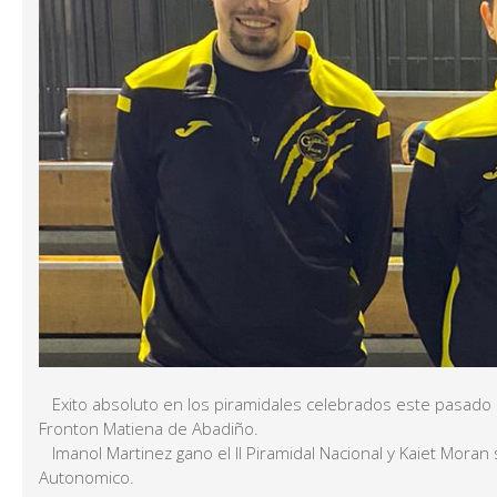
Exito absoluto en los piramidales celebrados este pasado
Fronton Matiena de Abadiño.
Imanol Martinez gano el II Piramidal Nacional y Kaiet Moran s
Autonomico.