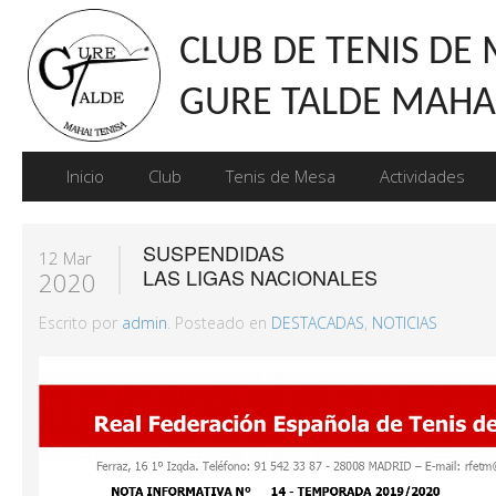
CLUB DE TENIS DE
GURE TALDE MAHAI
Inicio
Club
Tenis de Mesa
Actividades
SUSPENDIDAS
12 Mar
LAS LIGAS NACIONALES
2020
Escrito por
admin
. Posteado en
DESTACADAS
,
NOTICIAS