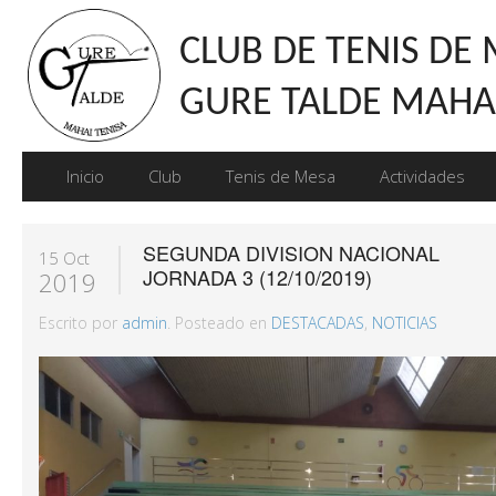
CLUB DE TENIS DE
GURE TALDE MAHAI
Inicio
Club
Tenis de Mesa
Actividades
SEGUNDA DIVISION NACIONAL
15 Oct
JORNADA 3 (12/10/2019)
2019
Escrito por
admin
. Posteado en
DESTACADAS
,
NOTICIAS