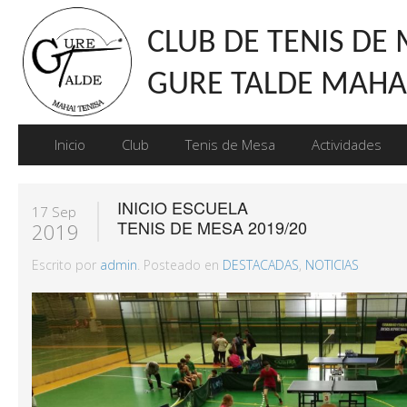
CLUB DE TENIS DE
GURE TALDE MAHAI
Inicio
Club
Tenis de Mesa
Actividades
INICIO ESCUELA
17 Sep
TENIS DE MESA 2019/20
2019
Escrito por
admin
. Posteado en
DESTACADAS
,
NOTICIAS