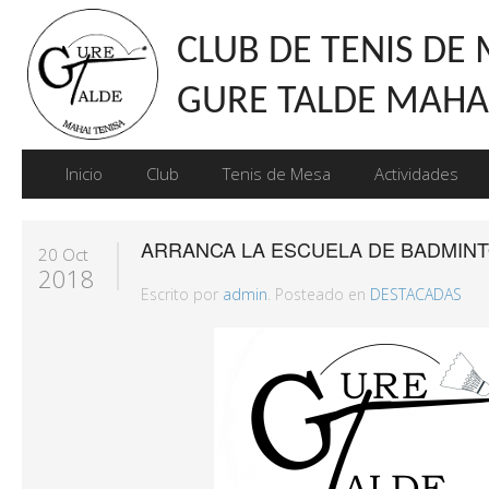
CLUB DE TENIS DE
GURE TALDE MAHAI
Inicio
Club
Tenis de Mesa
Actividades
ARRANCA LA ESCUELA DE BADMINT
20 Oct
2018
Escrito por
admin
. Posteado en
DESTACADAS