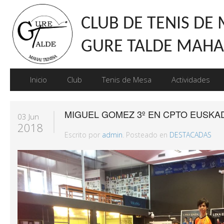
CLUB DE TENIS DE
GURE TALDE MAHAI
Inicio
Club
Tenis de Mesa
Actividades
MIGUEL GOMEZ 3º EN CPTO EUSKA
03 Jun
2018
Escrito por
admin
. Posteado en
DESTACADAS