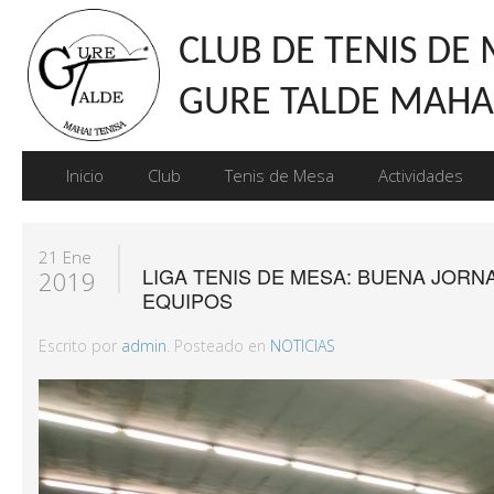
CLUB DE TENIS DE
GURE TALDE MAHAI
Inicio
Club
Tenis de Mesa
Actividades
21 Ene
LIGA TENIS DE MESA: BUENA JOR
2019
EQUIPOS
Escrito por
admin
. Posteado en
NOTICIAS