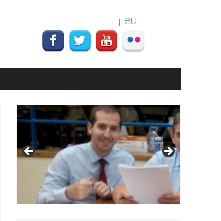
es
eu
|