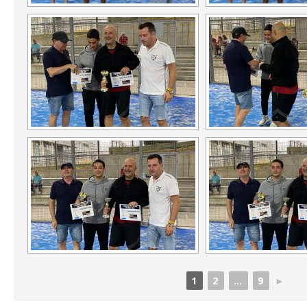
1
2
...
9
►